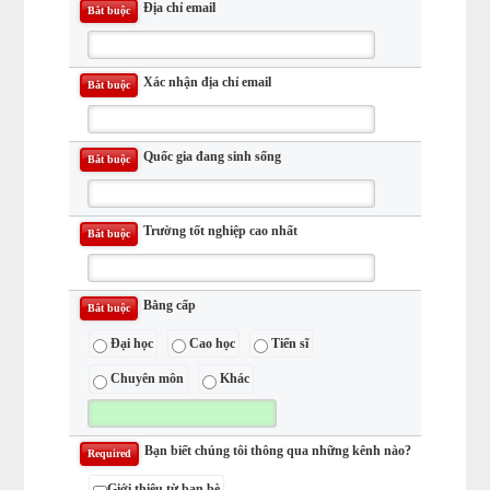
Địa chỉ email
Bắt buộc
Xác nhận địa chỉ email
Bắt buộc
Quốc gia đang sinh sống
Bắt buộc
Trường tốt nghiệp cao nhất
Bắt buộc
Bằng cấp
Bắt buộc
Đại học
Cao học
Tiến sĩ
Chuyên môn
Khác
Bạn biết chúng tôi thông qua những kênh nào?
Required
Giới thiệu từ bạn bè