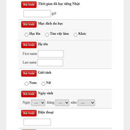
Thời gian đã học tiếng Nhật
Bắt buộc
giờ
Mục đích du học
Bắt buộc
Học lên
Tìm việc làm
Khác
Họ tên
Bắt buộc
First name
Last name
Giới tính
Bắt buộc
Nam
Nữ
Ngày sinh
Bắt buộc
Ngày
tháng
năm
Điện thoại
Bắt buộc