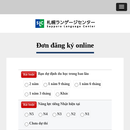
Đơn đăng ký online
Bạn dự định du học trong bao lâu
Bắt buộc
2 năm
1 năm 9 tháng
1 năm 6 tháng
1 năm 3 tháng
Khác
Năng lực tiếng Nhật hiện tại
Bắt buộc
N5
N4
N3
N2
N1
Chưa dự thi